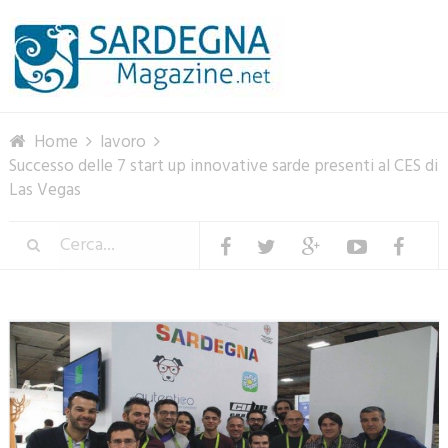
Menu
Home
lavoro
Successo delle 7 start up innovative sarde presenti al CES di
Las Vegas