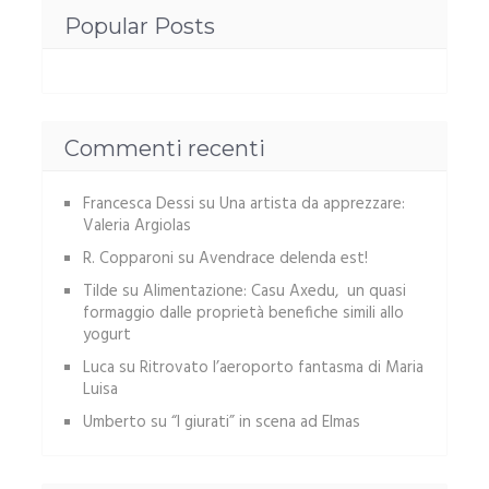
Popular Posts
Commenti recenti
Francesca Dessi
su
Una artista da apprezzare:
Valeria Argiolas
R. Copparoni
su
Avendrace delenda est!
Tilde
su
Alimentazione: Casu Axedu, un quasi
formaggio dalle proprietà benefiche simili allo
yogurt
Luca
su
Ritrovato l’aeroporto fantasma di Maria
Luisa
Umberto
su
“I giurati” in scena ad Elmas