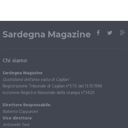
Sardegna Magazine
Chi siamo
Sardegna Magazine
Quotidiano dell’area vasta di Cagliari
Registrazione Tribunale di Cagliari n°570 del 13.10.1986
Iscrizione Registro Nazionale della stampa n°3420
Direttore Responsabile
:
Roberto Copparoni
Vice direttore
:
Antonello Tore