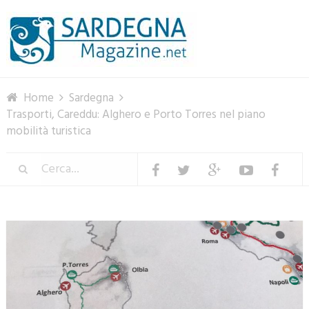
Menu
Home
Sardegna
Trasporti, Careddu: Alghero e Porto Torres nel piano
mobilità turistica