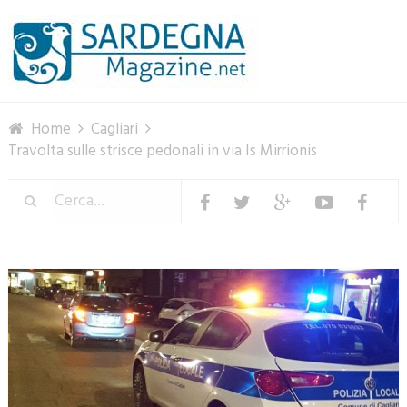
Menu
Home
Cagliari
Travolta sulle strisce pedonali in via Is Mirrionis