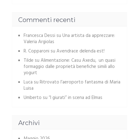
Commenti recenti
Francesca Dessi
su
Una artista da apprezzare:
Valeria Argiolas
R. Copparoni
su
Avendrace delenda est!
Tilde
su
Alimentazione: Casu Axedu, un quasi
formaggio dalle proprietà benefiche simili allo
yogurt
Luca
su
Ritrovato l’aeroporto fantasma di Maria
Luisa
Umberto
su
“I giurati” in scena ad Elmas
Archivi
Maggio 2026