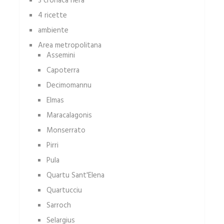
3 cronaca nera
4 ricette
ambiente
Area metropolitana
Assemini
Capoterra
Decimomannu
Elmas
Maracalagonis
Monserrato
Pirri
Pula
Quartu Sant'Elena
Quartucciu
Sarroch
Selargius