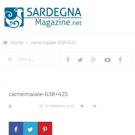
Menu
Home
carnemaiale-638×425
carnemaiale-638×425
REDAZIONE
29 GENNAIO 2018
NESSUN
COMMENTO