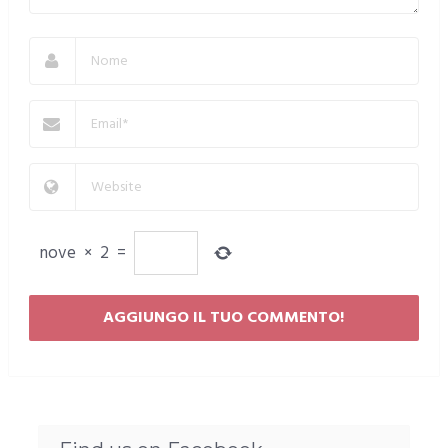
nove
×
2
=