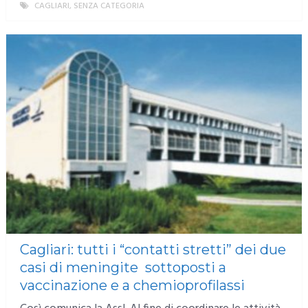
CAGLIARI
,
SENZA CATEGORIA
MORE
Cagliari: tutti i “contatti stretti” dei due
casi di meningite sottoposti a
vaccinazione e a chemioprofilassi