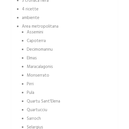
3 cronaca nera
4 ricette
ambiente
Area metropolitana
Assemini
Capoterra
Decimomannu
Elmas
Maracalagonis
Monserrato
Pirri
Pula
Quartu Sant'Elena
Quartucciu
Sarroch
Selargius