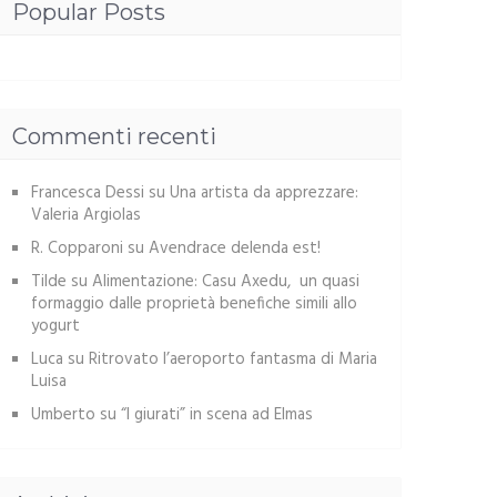
Popular Posts
Commenti recenti
Francesca Dessi
su
Una artista da apprezzare:
Valeria Argiolas
R. Copparoni
su
Avendrace delenda est!
Tilde
su
Alimentazione: Casu Axedu, un quasi
formaggio dalle proprietà benefiche simili allo
yogurt
Luca
su
Ritrovato l’aeroporto fantasma di Maria
Luisa
Umberto
su
“I giurati” in scena ad Elmas