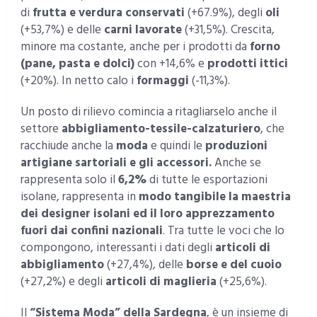
di
frutta e verdura conservati
(+67.9%), degli
oli
(+53,7%) e delle
carni lavorate
(+31,5%). Crescita,
minore ma costante, anche per i prodotti da
forno
(pane, pasta e dolci)
con +14,6% e
prodotti ittici
(+20%). In netto calo i
formaggi
(-11,3%).
Un posto di rilievo comincia a ritagliarselo anche il
settore
abbigliamento-tessile-calzaturiero
, che
racchiude anche la
moda
e quindi le
produzioni
artigiane sartoriali e gli accessori.
Anche se
rappresenta solo il
6,2%
di tutte le esportazioni
isolane, rappresenta in
modo tangibile la maestria
dei designer isolani ed il loro apprezzamento
fuori dai confini nazionali
. Tra tutte le voci che lo
compongono, interessanti i dati degli
articoli di
abbigliamento
(+27,4%), delle
borse e del cuoio
(+27,2%) e degli
articoli di maglieria
(+25,6%).
Il
“Sistema Moda” della Sardegna
, è un insieme di