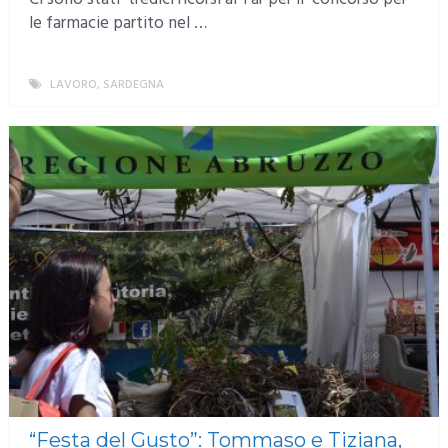
le farmacie partito nel …
LAVORO
,
SARDEGNA
MORE
“Festa del Gusto”: Tommaso e Tiziana,