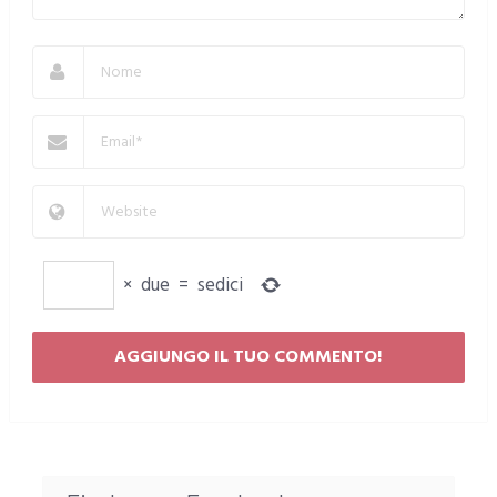
×
due
=
sedici