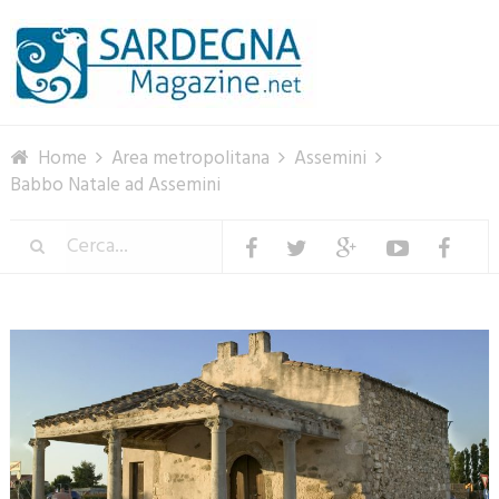
Menu
Home
Area metropolitana
Assemini
Babbo Natale ad Assemini