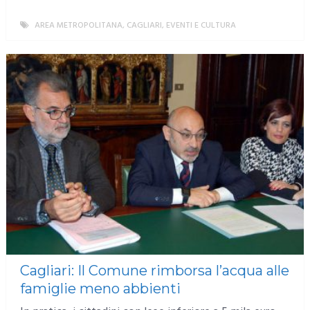
AREA METROPOLITANA
,
CAGLIARI
,
EVENTI E CULTURA
MORE
Cagliari: Il Comune rimborsa l’acqua alle
famiglie meno abbienti