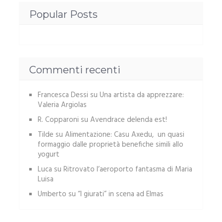
Popular Posts
Commenti recenti
Francesca Dessi
su
Una artista da apprezzare:
Valeria Argiolas
R. Copparoni
su
Avendrace delenda est!
Tilde
su
Alimentazione: Casu Axedu, un quasi
formaggio dalle proprietà benefiche simili allo
yogurt
Luca
su
Ritrovato l’aeroporto fantasma di Maria
Luisa
Umberto
su
“I giurati” in scena ad Elmas