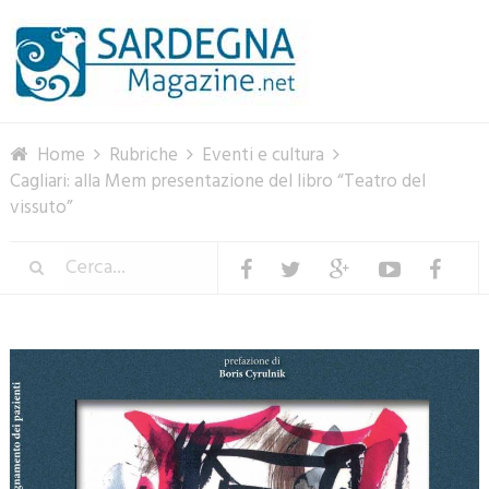
Menu
Home
Rubriche
Eventi e cultura
Cagliari: alla Mem presentazione del libro “Teatro del
vissuto”