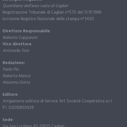
Quotidiano dell’area vasta di Cagliari
Registrazione Tribunale di Cagliari n°570 del 13.10.1986
Iscrizione Registro Nazionale della stampa n°3420
Direttore Responsabile
:
Roberto Copparoni
Vice direttore
:
Antonello Tore
Redazione:
Paolo Piu
Roberta Manca
Massimo Dotta
Editore
:
Artigianarte editrice
di Service Art Società Cooperativa a.r.l.
P.I. 02010850929
Sede
:
Via San Lucifero 43, 09125 Cagliari