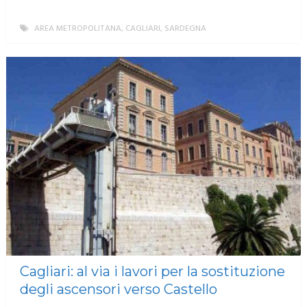
AREA METROPOLITANA
,
CAGLIARI
,
SARDEGNA
MORE
Cagliari: al via i lavori per la sostituzione
degli ascensori verso Castello