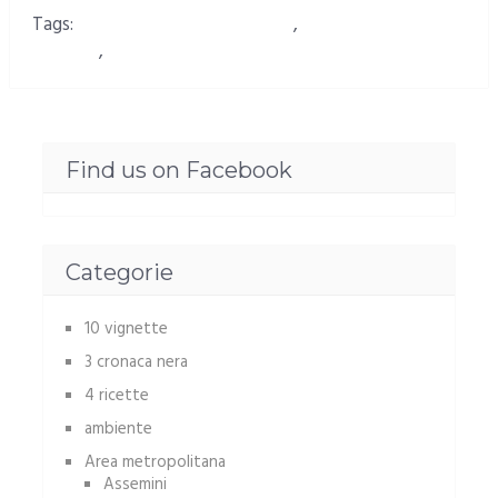
Tags:
Archeolaguna a Santa Gilla
,
Archeologia
lagunare
,
Visita in laguna
Find us on Facebook
Categorie
10 vignette
3 cronaca nera
4 ricette
ambiente
Area metropolitana
Assemini