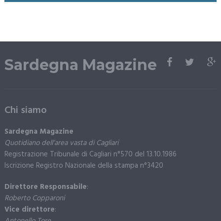
Sardegna Magazine
Chi siamo
Sardegna Magazine
Quotidiano dell’area vasta di Cagliari
Registrazione Tribunale di Cagliari n°570 del 13.10.1986
Iscrizione Registro Nazionale della stampa n°3420
Direttore Responsabile
:
Roberto Copparoni
Vice direttore
:
Antonello Tore