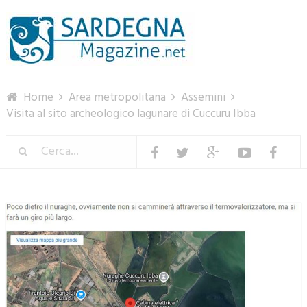
Menu
Home
Area metropolitana
Assemini
Visita al sito archeologico lagunare di Cuccuru Ibba