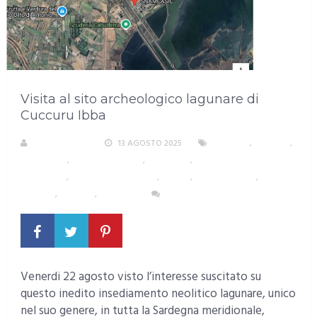
Visita al sito archeologico lagunare di
Cuccuru Ibba
LA REDAZIONE
13 AGOSTO 2025
ASSEMINI
,
CAGLIARI
,
CAPOTERRA
,
EVENTI E CULTURA
,
SARDEGNA
,
SCIENZA, CULTURA,
ISTRUZIONE
,
SCUOLA E ISTRUZIONE
,
STORIA
,
SUD SARDEGNA
,
TERZO
SETTORE
,
TESTATA
,
TURISMO
NESSUN COMMENTO
Venerdi 22 agosto visto l’interesse suscitato su
questo inedito insediamento neolitico lagunare, unico
nel suo genere, in tutta la Sardegna meridionale,