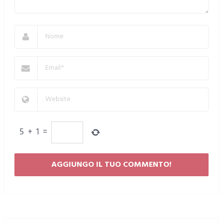
5
+
1
=