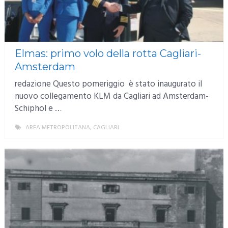
Elmas: primo volo della rotta Cagliari-
Amsterdam
redazione Questo pomeriggio è stato inaugurato il
nuovo collegamento KLM da Cagliari ad Amsterdam-
Schiphol e …
AREA METROPOLITANA
,
CAGLIARI
MORE