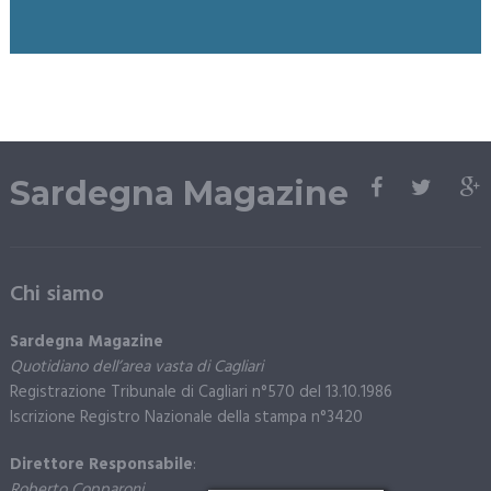
Sardegna Magazine
Chi siamo
Sardegna Magazine
Quotidiano dell’area vasta di Cagliari
Registrazione Tribunale di Cagliari n°570 del 13.10.1986
Iscrizione Registro Nazionale della stampa n°3420
Direttore Responsabile
:
Roberto Copparoni