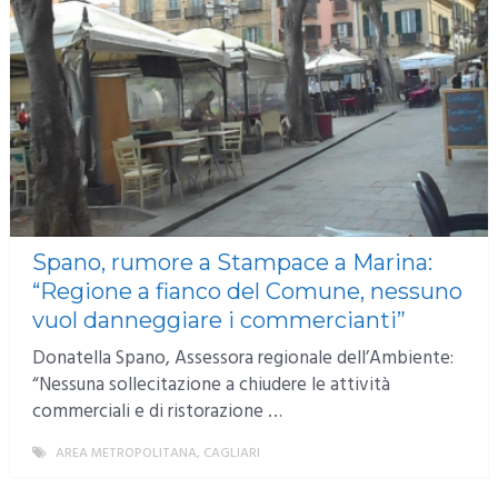
Spano, rumore a Stampace a Marina:
“Regione a fianco del Comune, nessuno
vuol danneggiare i commercianti”
Donatella Spano, Assessora regionale dell’Ambiente:
“Nessuna sollecitazione a chiudere le attività
commerciali e di ristorazione …
AREA METROPOLITANA
,
CAGLIARI
MORE