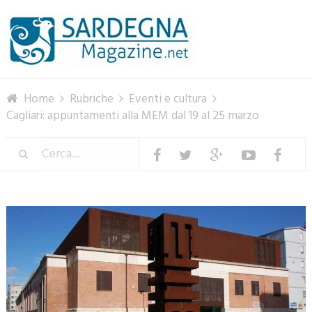
Menu
Home
Rubriche
Eventi e cultura
Cagliari: appuntamenti alla MEM dal 19 al 25 marzo