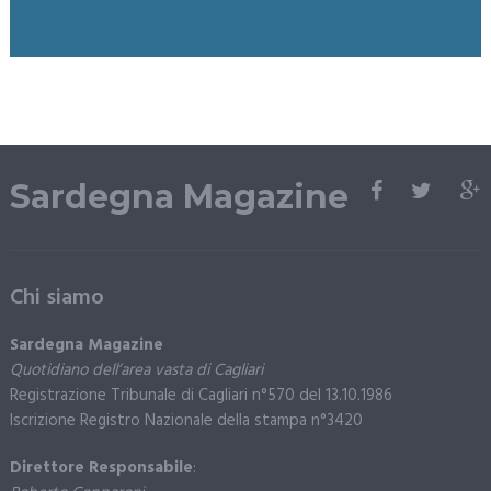
Sardegna Magazine
Chi siamo
Sardegna Magazine
Quotidiano dell’area vasta di Cagliari
Registrazione Tribunale di Cagliari n°570 del 13.10.1986
Iscrizione Registro Nazionale della stampa n°3420
Direttore Responsabile
: