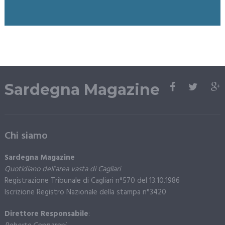
Sardegna Magazine
Chi siamo
Sardegna Magazine
Quotidiano dell’area vasta di Cagliari
Registrazione Tribunale di Cagliari n°570 del 13.10.1986
Iscrizione Registro Nazionale della stampa n°3420
Direttore Responsabile
: