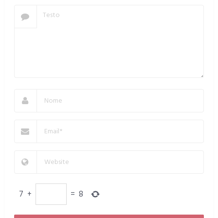
7
+
=
8