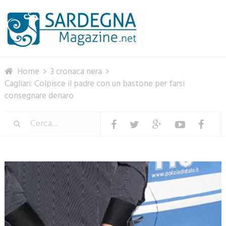
Menu
Home
3 cronaca nera
Cagliari: Colpisce il padre con un bastone per farsi
consegnare denaro