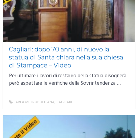
Cagliari: dopo 70 anni, di nuovo la
statua di Santa chiara nella sua chiesa
di Stampace – Video
Per ultimare i lavori di restauro della statua bisognerà
però aspettare le verifiche della Sovrintendenza …
AREA METROPOLITANA
,
CAGLIARI
MORE