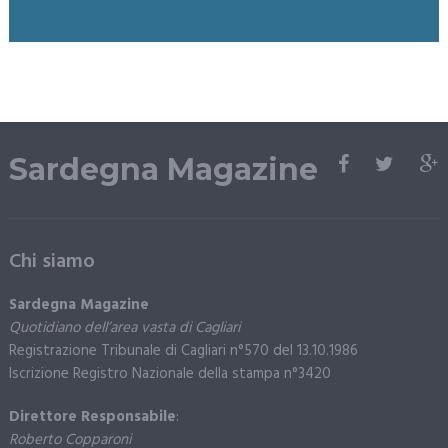
Sardegna Magazine
Chi siamo
Sardegna Magazine
Quotidiano dell’area vasta di Cagliari
Registrazione Tribunale di Cagliari n°570 del 13.10.1986
Iscrizione Registro Nazionale della stampa n°3420
Direttore Responsabile
:
Roberto Copparoni