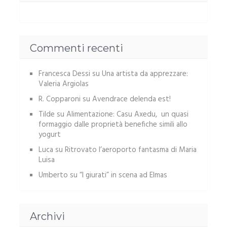
Commenti recenti
Francesca Dessi
su
Una artista da apprezzare:
Valeria Argiolas
R. Copparoni
su
Avendrace delenda est!
Tilde
su
Alimentazione: Casu Axedu, un quasi
formaggio dalle proprietà benefiche simili allo
yogurt
Luca
su
Ritrovato l’aeroporto fantasma di Maria
Luisa
Umberto
su
“I giurati” in scena ad Elmas
Archivi