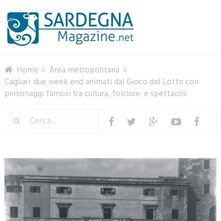
Menu
Home
Area metropolitana
Cagliari: due week end animati dal Gioco del Lotto con
personaggi famosi tra cultura, folclore e spettacoli