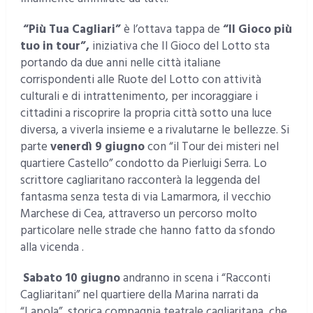
“Più Tua Cagliari”
è l’ottava tappa de
“Il Gioco più
tuo in tour”,
iniziativa che Il Gioco del Lotto sta
portando da due anni nelle città italiane
corrispondenti alle Ruote del Lotto con attività
culturali e di intrattenimento, per incoraggiare i
cittadini a riscoprire la propria città sotto una luce
diversa, a viverla insieme e a rivalutarne le bellezze. Si
parte
venerdì 9 giugno
con “il Tour dei misteri nel
quartiere Castello” condotto da Pierluigi Serra. Lo
scrittore cagliaritano racconterà la leggenda del
fantasma senza testa di via Lamarmora, il vecchio
Marchese di Cea, attraverso un percorso molto
particolare nelle strade che hanno fatto da sfondo
alla vicenda .
Sabato 10 giugno
andranno in scena i “Racconti
Cagliaritani” nel quartiere della Marina narrati da
“Lapola”, storica compagnia teatrale cagliaritana, che