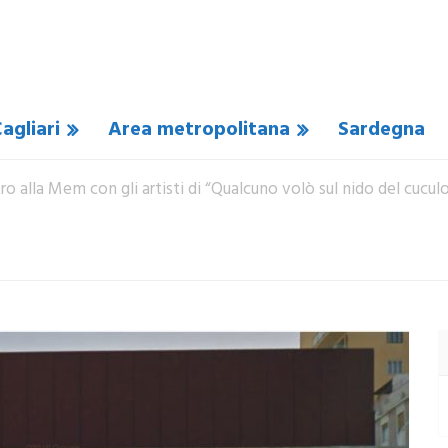
agliari
Area metropolitana
Sardegna
tro alla Mem con gli artisti di “Qualcuno volò sul nido del cucul