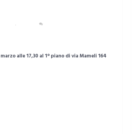
POLITANA
,
CAGLIARI
NESSUN COMMENTO
arzo alle 17,30 al 1° piano di via Mameli 164