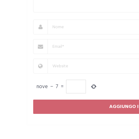
nove
−
7
=