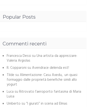
Popular Posts
Commenti recenti
Francesca Dessi
su
Una artista da apprezzare:
Valeria Argiolas
R. Copparoni
su
Avendrace delenda est!
Tilde
su
Alimentazione: Casu Axedu, un quasi
formaggio dalle proprietà benefiche simili allo
yogurt
Luca
su
Ritrovato l’aeroporto fantasma di Maria
Luisa
Umberto
su
“I giurati” in scena ad Elmas