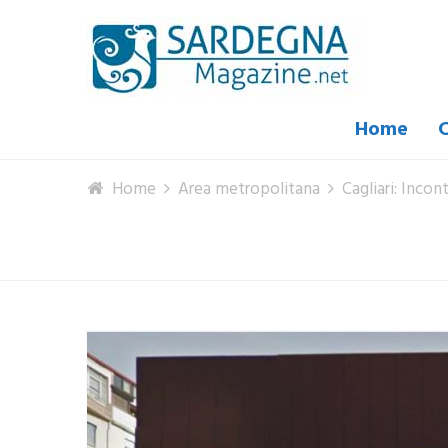
Home
C
Home
Area metropolitana
Cagliari: Incon