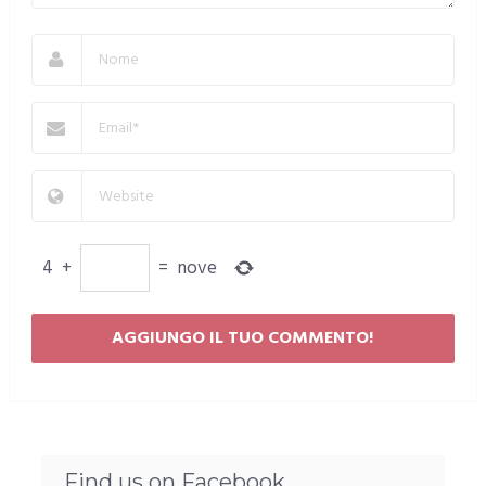
4
+
=
nove
Find us on Facebook