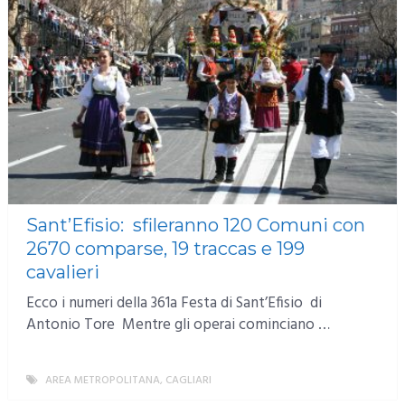
Sant’Efisio: sfileranno 120 Comuni con
2670 comparse, 19 traccas e 199
cavalieri
Ecco i numeri della 361a Festa di Sant’Efisio di
Antonio Tore Mentre gli operai cominciano …
AREA METROPOLITANA
,
CAGLIARI
MORE