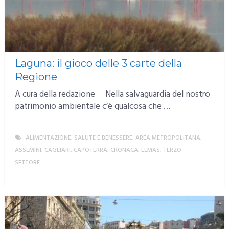
Laguna: il gioco delle 3 carte della
Regione
A cura della redazione Nella salvaguardia del nostro
patrimonio ambientale c’è qualcosa che …
ALIMENTAZIONE, SALUTE E BENESSERE
,
AREA METROPOLITANA
,
ASSEMINI
,
CAGLIARI
,
CAPOTERRA
,
CRONACA
,
ELMAS
,
TERZO
SETTORE
MORE