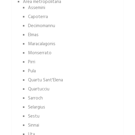
Area metropolitana
Assemini
Capoterra
Decimomannu
Elmas
Maracalagonis
Monserrato
Pirri
Pula
Quartu Sant'Elena
Quartucciu
Sarroch
Selargius
Sestu
Sinnai
Uta