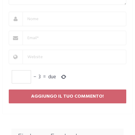
−
3
=
due