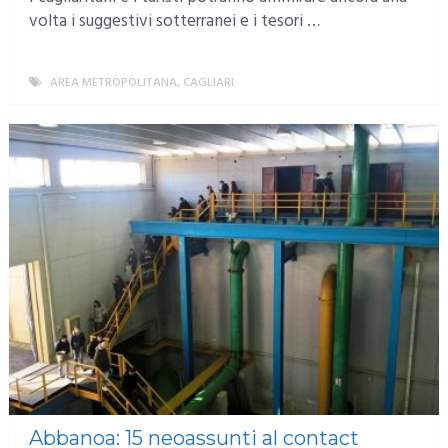
volta i suggestivi sotterranei e i tesori …
AREA METROPOLITANA
,
CAGLIARI
MORE
Abbanoa: 15 neoassunti al contact