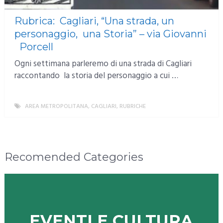
Rubrica: Cagliari, “Una strada, un
personaggio, una Storia” – via Giovanni
Porcell
Ogni settimana parleremo di una strada di Cagliari
raccontando la storia del personaggio a cui …
AREA METROPOLITANA
,
CAGLIARI
,
RUBRICHE
MORE
Recomended Categories
EVENTI E CULTURA