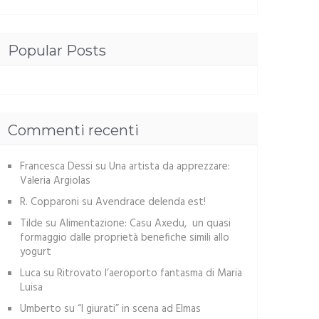
Popular Posts
Commenti recenti
Francesca Dessi
su
Una artista da apprezzare:
Valeria Argiolas
R. Copparoni
su
Avendrace delenda est!
Tilde
su
Alimentazione: Casu Axedu, un quasi
formaggio dalle proprietà benefiche simili allo
yogurt
Luca
su
Ritrovato l’aeroporto fantasma di Maria
Luisa
Umberto
su
“I giurati” in scena ad Elmas