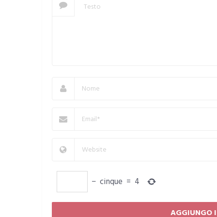
−
cinque
=
4