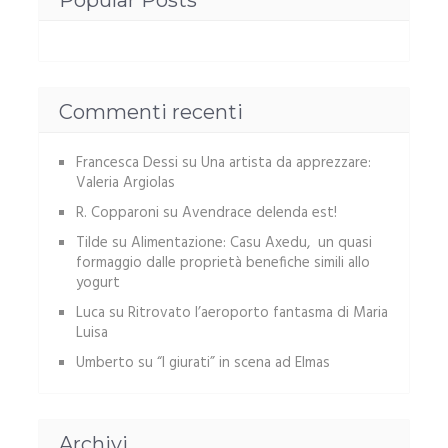
Popular Posts
Commenti recenti
Francesca Dessi
su
Una artista da apprezzare:
Valeria Argiolas
R. Copparoni
su
Avendrace delenda est!
Tilde
su
Alimentazione: Casu Axedu, un quasi
formaggio dalle proprietà benefiche simili allo
yogurt
Luca
su
Ritrovato l’aeroporto fantasma di Maria
Luisa
Umberto
su
“I giurati” in scena ad Elmas
Archivi