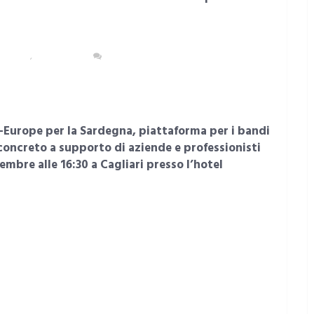
a
ONOMIA
,
SARDEGNA
NESSUN COMMENTO
-Europe per la Sardegna, piattaforma per i bandi
oncreto a supporto di aziende e professionisti
mbre alle 16:30 a Cagliari presso l’hotel