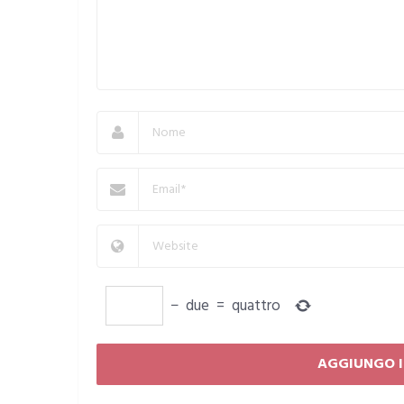
−
due
=
quattro