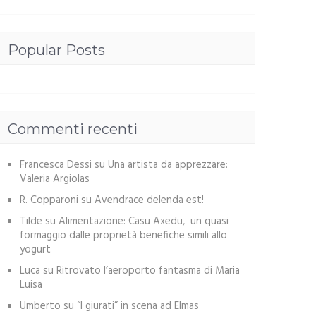
Popular Posts
Commenti recenti
Francesca Dessi
su
Una artista da apprezzare:
Valeria Argiolas
R. Copparoni
su
Avendrace delenda est!
Tilde
su
Alimentazione: Casu Axedu, un quasi
formaggio dalle proprietà benefiche simili allo
yogurt
Luca
su
Ritrovato l’aeroporto fantasma di Maria
Luisa
Umberto
su
“I giurati” in scena ad Elmas