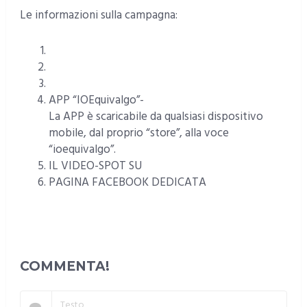
Le informazioni sulla campagna:
BROCHURE IN OTTO LINGUE
SITO DELLA CAMPAGNA
www.ioequivalgo.it
SCHEDA INFORMATIVA SULLA CAMPAGNA
APP “IOEquivalgo”-
DOWNLOAD DA DESKTOP
La APP è scaricabile da qualsiasi dispositivo
mobile, dal proprio “store”, alla voce
“ioequivalgo”.
IL VIDEO-SPOT SU
YOUTUBE
PAGINA FACEBOOK DEDICATA
“IOEQUIVALGO DI CITTADINANZATTIVA
COMMENTA!