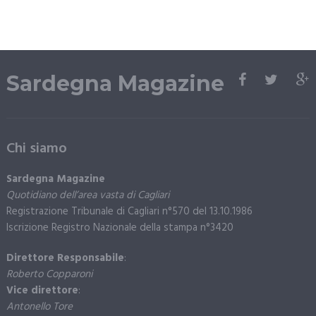
Sardegna Magazine
Chi siamo
Sardegna Magazine
Quotidiano dell’area vasta di Cagliari
Registrazione Tribunale di Cagliari n°570 del 13.10.1986
Iscrizione Registro Nazionale della stampa n°3420
Direttore Responsabile
:
Roberto Copparoni
Vice direttore
:
Antonello Tore