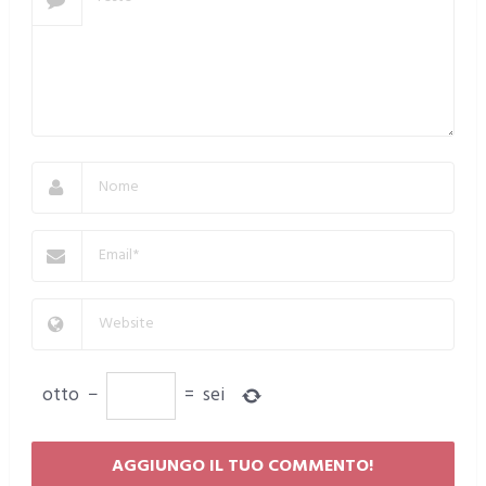
otto
−
=
sei