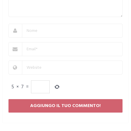
5
×
7
=