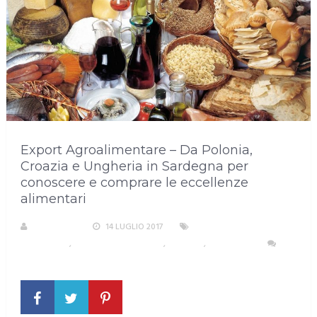
Export Agroalimentare – Da Polonia,
Croazia e Ungheria in Sardegna per
conoscere e comprare le eccellenze
alimentari
REDAZIONE
14 LUGLIO 2017
ALIMENTAZIONE, SALUTE
E BENESSERE
,
AREA METROPOLITANA
,
CAGLIARI
,
SARDEGNA
NESSUN COMMENTO