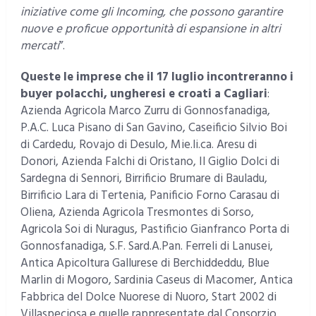
iniziative come gli Incoming, che possono garantire
nuove e proficue opportunità di espansione in altri
mercati
”.
Queste le imprese che il 17 luglio incontreranno i
buyer polacchi, ungheresi e croati a Cagliari
:
Azienda Agricola Marco Zurru di Gonnosfanadiga,
P.A.C. Luca Pisano di San Gavino, Caseificio Silvio Boi
di Cardedu, Rovajo di Desulo, Mie.li.ca. Aresu di
Donori, Azienda Falchi di Oristano, Il Giglio Dolci di
Sardegna di Sennori, Birrificio Brumare di Bauladu,
Birrificio Lara di Tertenia, Panificio Forno Carasau di
Oliena, Azienda Agricola Tresmontes di Sorso,
Agricola Soi di Nuragus, Pastificio Gianfranco Porta di
Gonnosfanadiga, S.F. Sard.A.Pan. Ferreli di Lanusei,
Antica Apicoltura Gallurese di Berchiddeddu, Blue
Marlin di Mogoro, Sardinia Caseus di Macomer, Antica
Fabbrica del Dolce Nuorese di Nuoro, Start 2002 di
Villaspeciosa e quelle rappresentate dal Consorzio