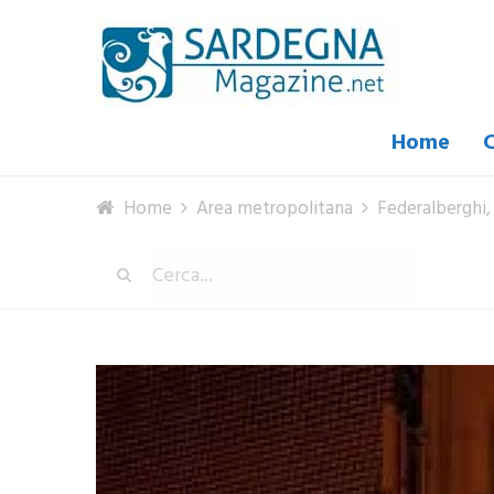
Home
C
Home
Area metropolitana
Federalberghi,