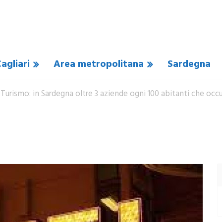
agliari
Area metropolitana
Sardegna
 Turismo: in Sardegna oltre 3 aziende ogni 100 abitanti che oc