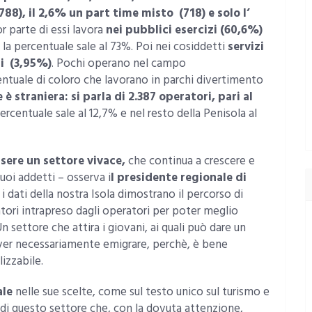
788), il 2,6% un part time misto (718) e solo l’
 parte di essi lavora
nei pubblici esercizi (60,6%)
la percentuale sale al 73%. Poi nei cosiddetti
servizi
li (3,95%)
. Pochi operano nel campo
centuale di coloro che lavorano in parchi divertimento
è straniera: si parla di 2.387 operatori, pari al
rcentuale sale al 12,7% e nel resto della Penisola al
sere un settore vivace,
che continua a crescere e
uoi addetti – osserva i
l presidente regionale di
i dati della nostra Isola dimostrano il percorso di
atori intrapreso dagli operatori per poter meglio
settore che attira i giovani, ai quali può dare un
over necessariamente emigrare, perchè, è bene
lizzabile.
ale
nelle sue scelte, come sul testo unico sul turismo e
 di questo settore che, con la dovuta attenzione,