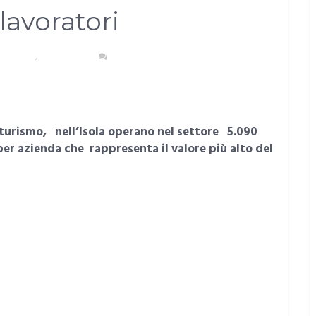
avoratori
POLITANA
,
SARDEGNA
NESSUN COMMENTO
 turismo, nell’Isola operano nel settore
5.090
er azienda che rappresenta il valore più alto del