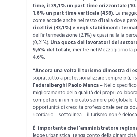
time,
il 39,1% un part time orizzontale (10.
1,6% un part time verticale (458).
La maggior
come accade anche nel resto d’Italia dove però 
ricettivi (33,1%) e negli stabilimenti terma
dell’intermediazione (2,1%) e quasi nulla la per
(0,21%).
Una quota dei lavoratori del settore 
9,6% del totale
, mentre nel Mezzogiorno la pe
4,6%.
“Ancora una volta il turismo dimostra di es
soprattutto a professionalizzare sempre più, i s
Federalberghi Paolo Manca
– Nello specifico 
miglioramento della qualità dei propri collabor
competere in un mercato sempre più globale. Un 
opportunità di crescita professionale senza d
ricordarlo – sottolinea – il turismo non è deloca
È
importante che l’amministratore region
legge urbanistica tenga conto della dinamicità