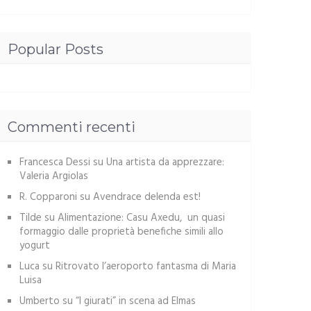
Popular Posts
Commenti recenti
Francesca Dessi
su
Una artista da apprezzare:
Valeria Argiolas
R. Copparoni
su
Avendrace delenda est!
Tilde
su
Alimentazione: Casu Axedu, un quasi
formaggio dalle proprietà benefiche simili allo
yogurt
Luca
su
Ritrovato l’aeroporto fantasma di Maria
Luisa
Umberto
su
“I giurati” in scena ad Elmas