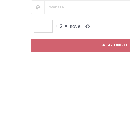
+
2
=
nove