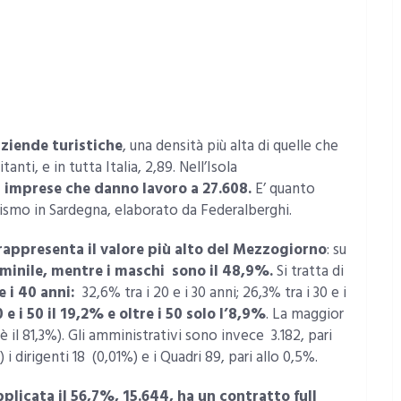
aziende turistiche
, una densità più alta di quelle che
nti, e in tutta Italia, 2,89. Nell’Isola
 imprese che danno lavoro a 27.608.
E’ quanto
rismo in Sardegna, elaborato da Federalberghi.
 rappresenta il valore più alto del Mezzogiorno
: su
mminile, mentre i maschi sono il 48,9%.
Si tratta di
e i 40 anni:
32,6% tra i 20 e i 30 anni; 26,3% tra i 30 e i
0 e i 50 il 19,2% e oltre i 50 solo l’8,9%
. La maggior
 il 81,3%). Gli amministrativi sono invece 3.182, pari
i dirigenti 18 (0,01%) e i Quadri 89, pari allo 0,5%.
pplicata il 56,7%, 15.644, ha un contratto full