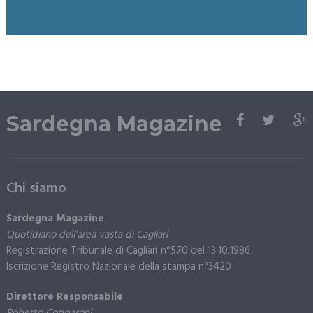
Sardegna Magazine
Chi siamo
Sardegna Magazine
Quotidiano dell’area vasta di Cagliari
Registrazione Tribunale di Cagliari n°570 del 13.10.1986
Iscrizione Registro Nazionale della stampa n°3420
Direttore Responsabile
: