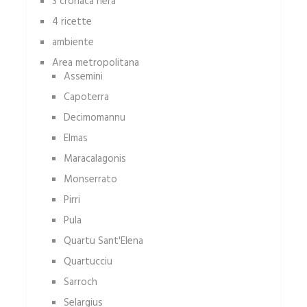
3 cronaca nera
4 ricette
ambiente
Area metropolitana
Assemini
Capoterra
Decimomannu
Elmas
Maracalagonis
Monserrato
Pirri
Pula
Quartu Sant'Elena
Quartucciu
Sarroch
Selargius