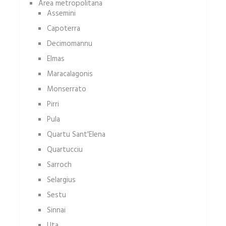
Area metropolitana
Assemini
Capoterra
Decimomannu
Elmas
Maracalagonis
Monserrato
Pirri
Pula
Quartu Sant'Elena
Quartucciu
Sarroch
Selargius
Sestu
Sinnai
Uta