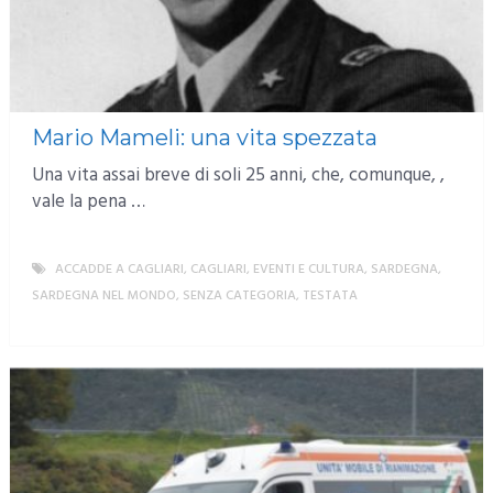
Mario Mameli: una vita spezzata
Una vita assai breve di soli 25 anni, che, comunque, ,
vale la pena …
ACCADDE A CAGLIARI
,
CAGLIARI
,
EVENTI E CULTURA
,
SARDEGNA
,
SARDEGNA NEL MONDO
,
SENZA CATEGORIA
,
TESTATA
MORE