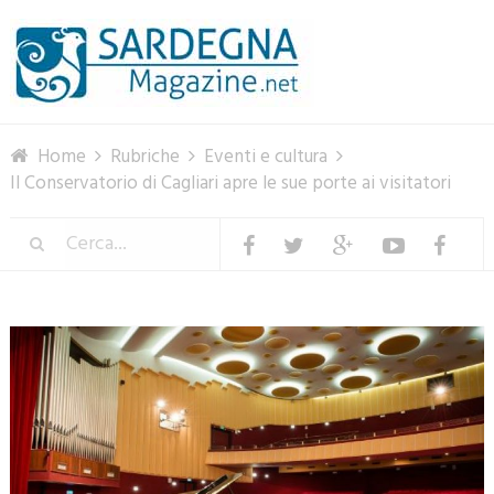
Menu
Home
Rubriche
Eventi e cultura
Il Conservatorio di Cagliari apre le sue porte ai visitatori