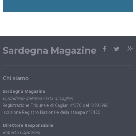
Sardegna Magazine
Chi siamo
Sardegna Magazine
Quotidiano dell’area vasta di Cagliari
Registrazione Tribunale di Cagliari n°570 del 13.10.1986
Iscrizione Registro Nazionale della stampa n°3420
Direttore Responsabile
:
Roberto Copparoni