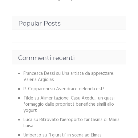
Popular Posts
Commenti recenti
Francesca Dessi
su
Una artista da apprezzare:
Valeria Argiolas
R. Copparoni
su
Avendrace delenda est!
Tilde
su
Alimentazione: Casu Axedu, un quasi
formaggio dalle proprietà benefiche simili allo
yogurt
Luca
su
Ritrovato l’aeroporto fantasma di Maria
Luisa
Umberto
su
“I giurati” in scena ad Elmas