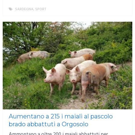
SARDEGNA
,
SPORT
MORE
Aumentano a 215 i maiali al pascolo
brado abbattuti a Orgosolo
Ammontano a oltre 200 i maiali abbattuti per