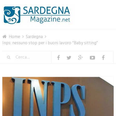
Menu
Home
Sardegna
Inps: nessuno stop per i buoni lavoro “Baby sitting”