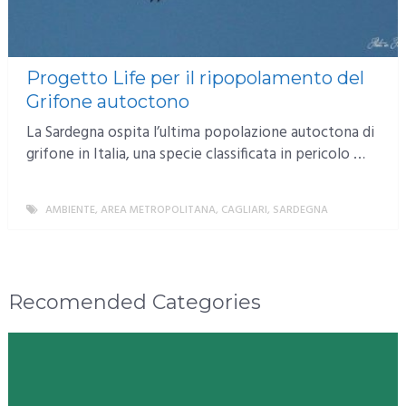
Progetto Life per il ripopolamento del
Grifone autoctono
La Sardegna ospita l’ultima popolazione autoctona di
grifone in Italia, una specie classificata in pericolo …
AMBIENTE
,
AREA METROPOLITANA
,
CAGLIARI
,
SARDEGNA
MORE
Recomended Categories