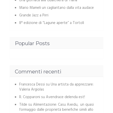
Una giornata alla Gualchiera di Tiana
Mario Mameli un cagliaritano dalla vita audace
Grande Jazz a Pirri
8° edizione di “Lagune aperte” a Tortolì
Popular Posts
Commenti recenti
Francesca Dessi
su
Una artista da apprezzare:
Valeria Argiolas
R. Copparoni
su
Avendrace delenda est!
Tilde
su
Alimentazione: Casu Axedu, un quasi
formaggio dalle proprietà benefiche simili allo