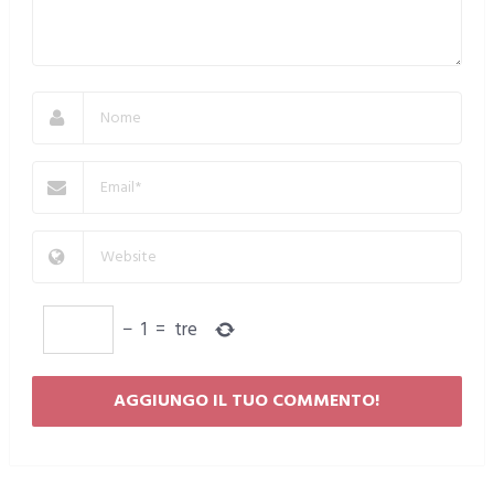
−
1
=
tre