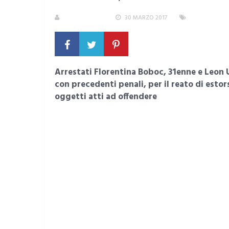
LA REDAZIONE
30 MARZO 2017
AREA METRO
Arrestati Florentina Boboc, 31enne e Leon
con precedenti penali, per il reato di esto
oggetti atti ad offendere