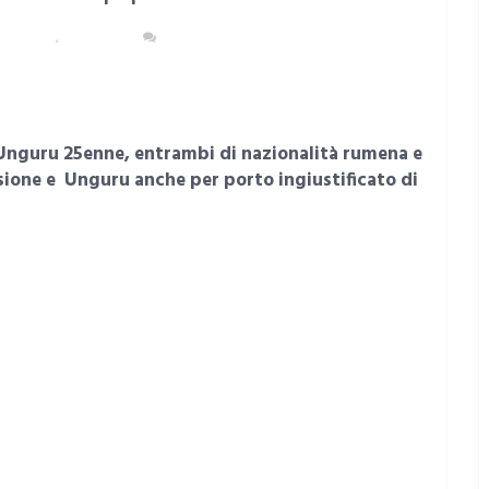
POLITANA
,
CAGLIARI
NESSUN COMMENTO
 Unguru 25enne, entrambi di nazionalità rumena e
rsione e Unguru anche per porto ingiustificato di