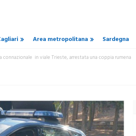
agliari
Area metropolitana
Sardegna
 connazionale in viale Trieste, arrestata una coppia rumena