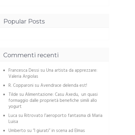
Popular Posts
Commenti recenti
Francesca Dessi
su
Una artista da apprezzare:
Valeria Argiolas
R. Copparoni
su
Avendrace delenda est!
Tilde
su
Alimentazione: Casu Axedu, un quasi
formaggio dalle proprietà benefiche simili allo
yogurt
Luca
su
Ritrovato l’aeroporto fantasma di Maria
Luisa
Umberto
su
“I giurati” in scena ad Elmas