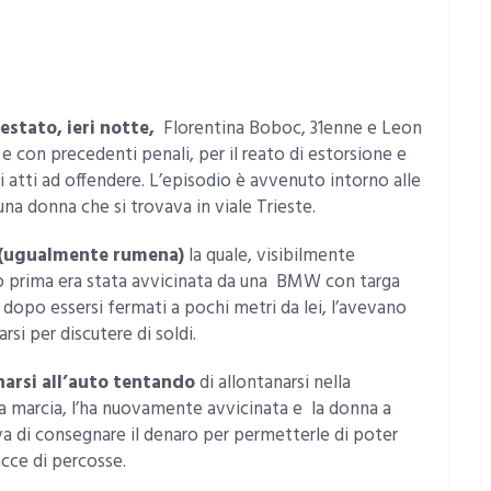
stato, ieri notte,
Florentina Boboc, 31enne e Leon
 con precedenti penali, per il reato di estorsione e
i atti ad offendere. L’episodio è avvenuto intorno alle
i una donna che si trovava in viale Trieste.
 (ugualmente rumena)
la quale, visibilmente
o prima era stata avvicinata da una BMW con targa
opo essersi fermati a pochi metri da lei, l’avevano
rsi per discutere di soldi.
narsi all’auto tentando
di allontanarsi nella
la marcia, l’ha nuovamente avvicinata e la donna a
va di consegnare il denaro per permetterle di poter
cce di percosse.