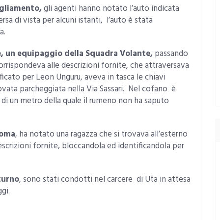
igliamento,
gli agenti hanno notato l’auto indicata
sa di vista per alcuni istanti, l’auto è stata
a.
e, un equipaggio della Squadra Volante,
passando
rrispondeva alle descrizioni fornite, che attraversava
ificato per Leon Unguru, aveva in tasca le chiavi
ovata parcheggiata nella Via Sassari. Nel cofano è
a di un metro della quale il rumeno non ha saputo
.
Roma
, ha notato una ragazza che si trovava all’esterno
scrizioni fornite, bloccandola ed identificandola per
 turno
, sono stati condotti nel carcere di Uta in attesa
gi.