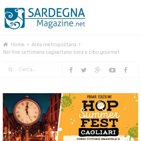
Menu
Home
Area metropolitana
Nel fine settimana cagliaritano birra e cibo gourmet