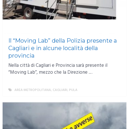
Il “Moving Lab” della Polizia presente a
Cagliari e in alcune località della
provincia
Nella città di Cagliari e Provincia sarà presente il
“Moving Lab”, mezzo che la Direzione …
AREA METROPOLITANA
,
CAGLIARI
,
PULA
MORE