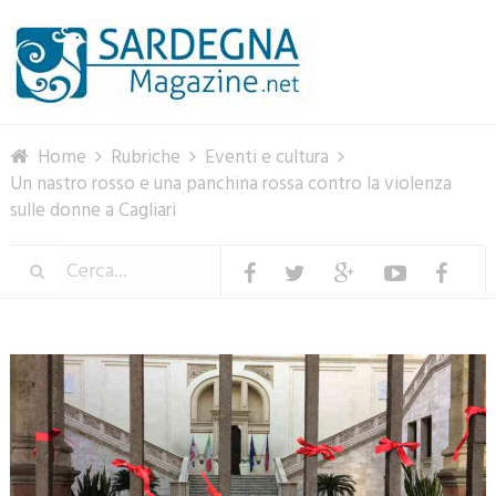
Menu
Home
Rubriche
Eventi e cultura
Un nastro rosso e una panchina rossa contro la violenza
sulle donne a Cagliari