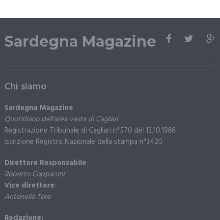
Sardegna Magazine
Chi siamo
Sardegna Magazine
Quotidiano dell’area vasta di Cagliari
Registrazione Tribunale di Cagliari n°570 del 13.10.1986
Iscrizione Registro Nazionale della stampa n°3420
Direttore Responsabile
:
Roberto Copparoni
Vice direttore
:
Antonello Tore
Redazione: