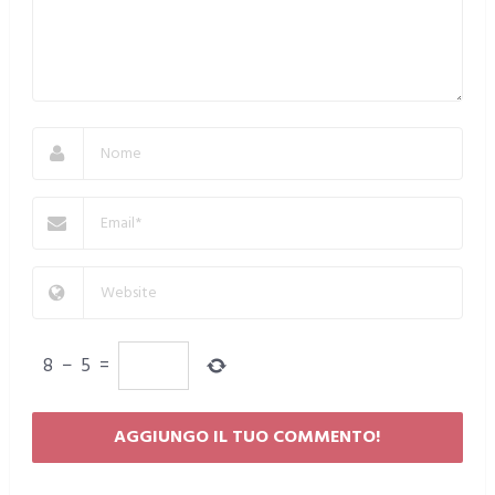
8
−
5
=