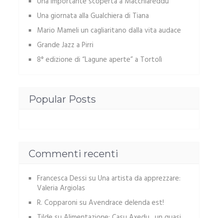
Una importante scoperta a Macchiareddu
Una giornata alla Gualchiera di Tiana
Mario Mameli un cagliaritano dalla vita audace
Grande Jazz a Pirri
8° edizione di “Lagune aperte” a Tortolì
Popular Posts
Commenti recenti
Francesca Dessi
su
Una artista da apprezzare:
Valeria Argiolas
R. Copparoni
su
Avendrace delenda est!
Tilde
su
Alimentazione: Casu Axedu, un quasi