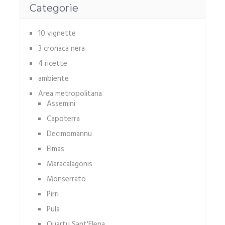
Categorie
10 vignette
3 cronaca nera
4 ricette
ambiente
Area metropolitana
Assemini
Capoterra
Decimomannu
Elmas
Maracalagonis
Monserrato
Pirri
Pula
Quartu Sant'Elena