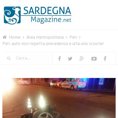
Menu
Home
Area metropolitana
Pirri
Pirri: auto non rispetta precedenza e urta uno scooter