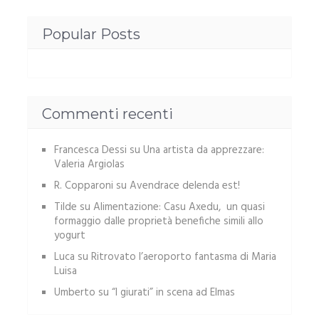
Popular Posts
Commenti recenti
Francesca Dessi
su
Una artista da apprezzare:
Valeria Argiolas
R. Copparoni
su
Avendrace delenda est!
Tilde
su
Alimentazione: Casu Axedu, un quasi
formaggio dalle proprietà benefiche simili allo
yogurt
Luca
su
Ritrovato l’aeroporto fantasma di Maria
Luisa
Umberto
su
“I giurati” in scena ad Elmas