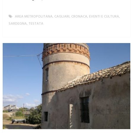
AREA METROPOLITANA
,
CAGLIARI
,
CRONACA
,
EVENTI E CULTURA
,
SARDEGNA
,
TESTATA
MORE