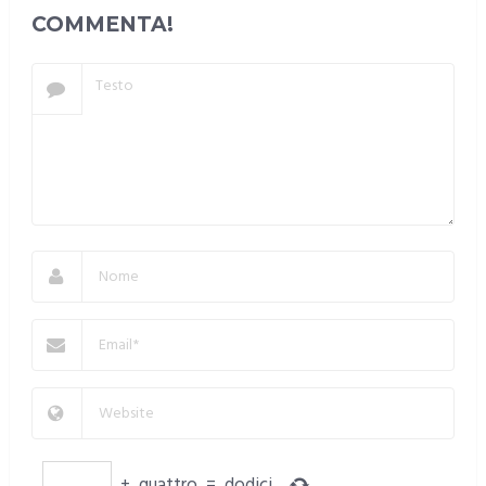
COMMENTA!
+
quattro
=
dodici