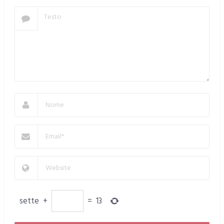
sette
+
=
13