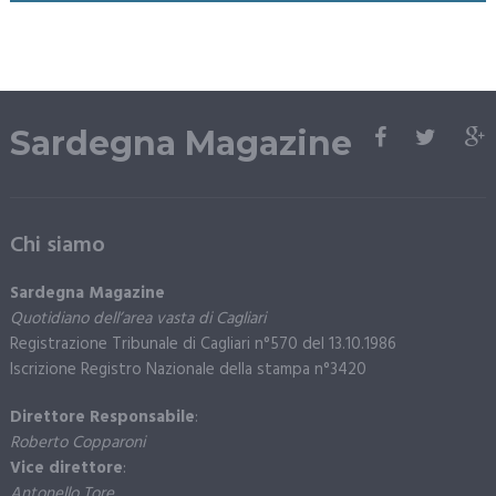
Sardegna Magazine
Chi siamo
Sardegna Magazine
Quotidiano dell’area vasta di Cagliari
Registrazione Tribunale di Cagliari n°570 del 13.10.1986
Iscrizione Registro Nazionale della stampa n°3420
Direttore Responsabile
:
Roberto Copparoni
Vice direttore
:
Antonello Tore