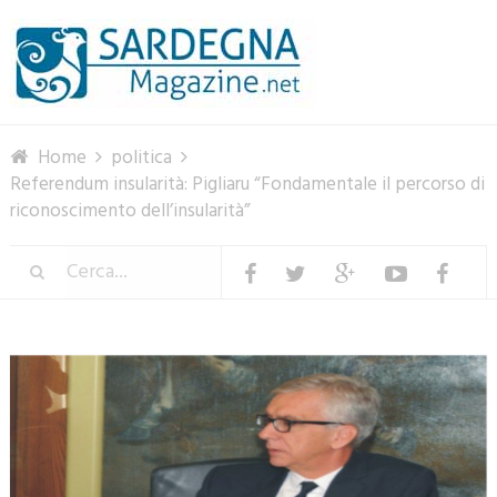
Menu
Home
politica
Referendum insularità: Pigliaru “Fondamentale il percorso di
riconoscimento dell’insularità”