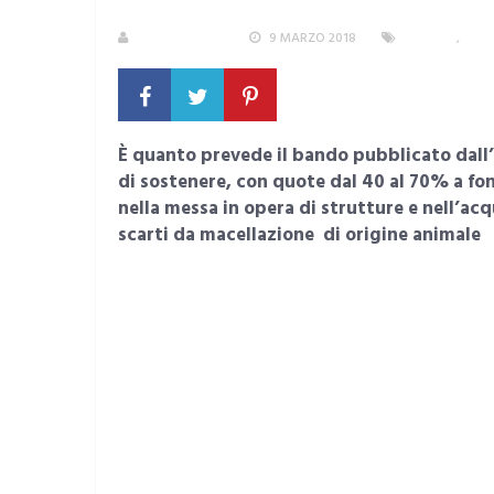
LA REDAZIONE
9 MARZO 2018
LAVORO
,
SAR
È quanto prevede il bando pubblicato dall’
di sostenere, con quote dal 40 al 70% a fo
nella messa in opera di strutture e nell’acq
scarti da macellazione di origine animale