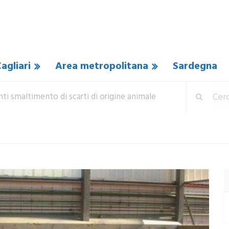
agliari
Area metropolitana
Sardegna
nti smaltimento di scarti di origine animale