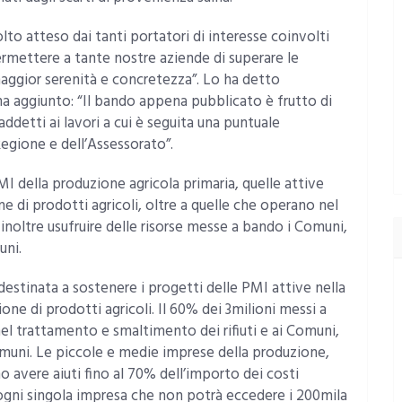
lto atteso dai tanti portatori di interesse coinvolti
ermettere a tante nostre aziende di superare le
maggior serenità e concretezza”. Lo ha detto
e ha aggiunto: “Il bando appena pubblicato è frutto di
ddetti ai lavori a cui è seguita una puntuale
Regione e dell’Assessorato”.
I della produzione agricola primaria, quelle attive
e di prodotti agricoli, oltre a quelle che operano nel
inoltre usufruire delle risorse messe a bando i Comuni,
uni.
 destinata a sostenere i progetti delle PMI attive nella
e di prodotti agricoli. Il 60% dei 3milioni messi a
el trattamento e smaltimento dei rifiuti e ai Comuni,
Comuni. Le piccole e medie imprese della produzione,
avere aiuti fino al 70% dell’importo dei costi
gni singola impresa che non potrà eccedere i 200mila