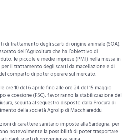
nti di trattamento degli scarti di origine animale (SOA).
sorato dell’Agricoltura che ha l’obiettivo di
duto, le piccole e medie imprese (PMI) nella messa in
i per il trattamento degli scarti da macellazione e di
 del comparto di poter operare sul mercato.
 ore 10 del 6 aprile fino alle ore 24 del 15 maggio
ppo e coesione (FSC), favoriranno la stabilizzazione del
iusura, seguita al sequestro disposto dalla Procura di
ltimento della società Agrolip di Macchiareddu.
azioni di carattere sanitario imposte alla Sardegna, per
ucono notevolmente la possibilità di poter trasportare
ati dagli scarti di provenienza suina.