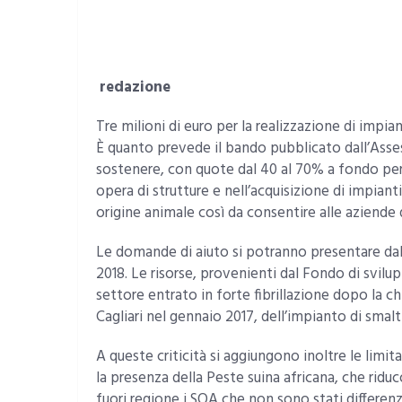
redazione
Tre milioni di euro per la realizzazione di impia
È quanto prevede il bando pubblicato dall’Asses
sostenere, con quote dal 40 al 70% a fondo per
opera di strutture e nell’acquisizione di impiant
origine animale così da consentire alle aziende
Le domande di aiuto si potranno presentare dalle
2018. Le risorse, provenienti dal Fondo di svilu
settore entrato in forte fibrillazione dopo la ch
Cagliari nel gennaio 2017, dell’impianto di sma
A queste criticità si aggiungono inoltre le limit
la presenza della Peste suina africana, che rid
fuori regione i SOA che non sono stati differenzi