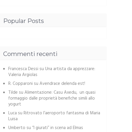
Popular Posts
Commenti recenti
Francesca Dessi
su
Una artista da apprezzare:
Valeria Argiolas
R. Copparoni
su
Avendrace delenda est!
Tilde
su
Alimentazione: Casu Axedu, un quasi
formaggio dalle proprietà benefiche simili allo
yogurt
Luca
su
Ritrovato l’aeroporto fantasma di Maria
Luisa
Umberto
su
“I giurati” in scena ad Elmas