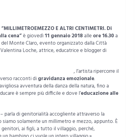
i
“MILLIMETROEMEZZO E ALTRI CENTIMETRI. Di
lla cena”
è giovedì
11 gennaio 2018
alle
ore 16.30
a
o del Monte Claro, evento organizzato dalla Città
Valentina Loche, attrice, educatrice e blogger di
w.millimetroemezzo.blogspot.it
, l’artista ripercorre il
averso racconti di
gravidanza emozionale
.
avigliosa avventura della danza della natura, fino a
ucare è sempre più difficile e dove l’
educazione alle
parla di genitorialità accogliente attraverso la
uando siamo solamente un millimetro e mezzo, appunto. È
enitori, ai figli, a tutto il villaggio, perché,
 un bambino ci vuole un intero villaggio.»