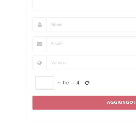
−
tre
=
4