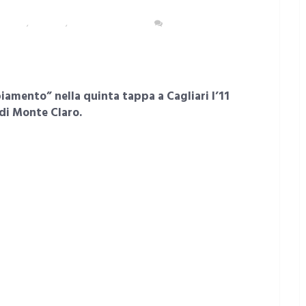
LITANA
,
CAGLIARI
,
EVENTI E CULTURA
NESSUN COMMENTO
amento” nella quinta tappa a Cagliari l’11
 di Monte Claro.