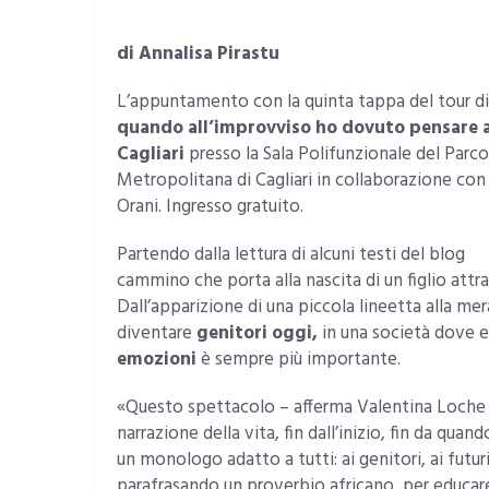
di Annalisa Pirastu
L’appuntamento con la quinta tappa del tour d
quando all’improvviso ho dovuto pensare a
Cagliari
presso la Sala Polifunzionale del Parc
Metropolitana di Cagliari in collaborazione con 
Orani. Ingresso gratuito.
Partendo dalla lettura di alcuni testi del blog
ww
cammino che porta alla nascita di un figlio attr
Dall’apparizione di una piccola lineetta alla mer
diventare
genitori oggi,
in una società dove ed
emozioni
è sempre più importante.
«Questo spettacolo – afferma Valentina Loche – 
narrazione della vita, fin dall’inizio, fin da q
un monologo adatto a tutti: ai genitori, ai futuri g
parafrasando un proverbio africano, per educare