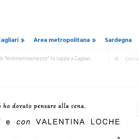
agliari
Area metropolitana
Sardegna
 di “Millimetroemezzo” fa tappa a Cagliari