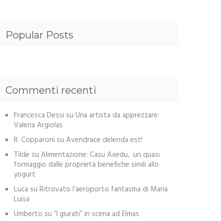
Popular Posts
Commenti recenti
Francesca Dessi
su
Una artista da apprezzare:
Valeria Argiolas
R. Copparoni
su
Avendrace delenda est!
Tilde
su
Alimentazione: Casu Axedu, un quasi
formaggio dalle proprietà benefiche simili allo
yogurt
Luca
su
Ritrovato l’aeroporto fantasma di Maria
Luisa
Umberto
su
“I giurati” in scena ad Elmas