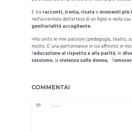
E tra
racconti, ironia, risate
e
momenti più 
nell’avventura dell’attesa di un figlio e nella s
genitorialità accogliente.
«Ho unito le mie passioni (pedagogia, teatro, s
molto. E’ una performance in cui affronto in mod
l’
educazione al rispetto e alla parità
, le
dive
sessismo
, la
violenza sulle donne,
l’
omoses
COMMENTA!