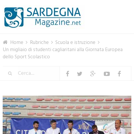
Menu
Home
Rubriche
Scuola e istruzione
Un migliaio di studenti cagliaritani alla Giornata Europea
dello Sport Scolastico