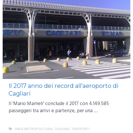
Il 2017 anno dei record all’aeroporto di
Cagliari
Il ‘Mario Mameli’ conclude il 2017 con 4.149.585
passeggeri tra arrivi e partenze, per una …
AREA METROPOLITANA
,
CAGLIARI
,
TRASPORTI
MORE