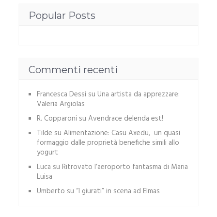
Popular Posts
Commenti recenti
Francesca Dessi
su
Una artista da apprezzare:
Valeria Argiolas
R. Copparoni
su
Avendrace delenda est!
Tilde
su
Alimentazione: Casu Axedu, un quasi
formaggio dalle proprietà benefiche simili allo
yogurt
Luca
su
Ritrovato l’aeroporto fantasma di Maria
Luisa
Umberto
su
“I giurati” in scena ad Elmas