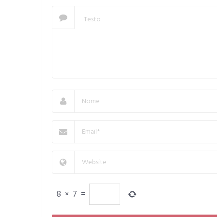
8
×
7
=