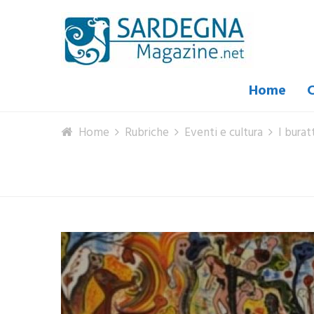
Home
C
Home
Rubriche
Eventi e cultura
I burat