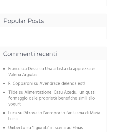
Popular Posts
Commenti recenti
Francesca Dessi
su
Una artista da apprezzare:
Valeria Argiolas
R. Copparoni
su
Avendrace delenda est!
Tilde
su
Alimentazione: Casu Axedu, un quasi
formaggio dalle proprietà benefiche simili allo
yogurt
Luca
su
Ritrovato l’aeroporto fantasma di Maria
Luisa
Umberto
su
“I giurati” in scena ad Elmas