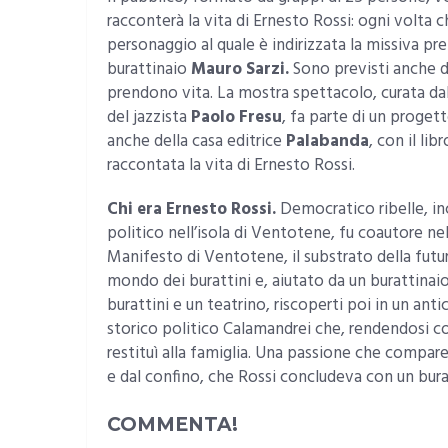
racconterà la vita di Ernesto Rossi: ogni volta che
personaggio al quale è indirizzata la missiva pr
burattinaio
Mauro Sarzi.
Sono previsti anche degl
prendono vita. La mostra spettacolo, curata dall
del jazzista
Paolo Fresu
, fa parte di un proge
anche della casa editrice
Palabanda
, con il li
raccontata la vita di Ernesto Rossi.
Chi era Ernesto Rossi.
Democratico ribelle, inc
politico nell’isola di Ventotene, fu coautore nel
Manifesto di Ventotene, il substrato della futu
mondo dei burattini e, aiutato da un burattinaio
burattini e un teatrino, riscoperti poi in un anti
storico politico Calamandrei che, rendendosi con
restituì alla famiglia. Una passione che compare
e dal confino, che Rossi concludeva con un bura
COMMENTA!