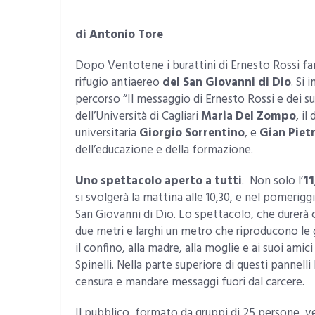
di Antonio Tore
Dopo Ventotene i burattini di Ernesto Rossi fa
rifugio antiaereo
del San Giovanni di Dio
. Si i
percorso “Il messaggio di Ernesto Rossi e dei suo
dell’Università di Cagliari
Maria Del Zompo
, i
universitaria
Giorgio Sorrentino
, e
Gian Pietr
dell’educazione e della formazione.
Uno spettacolo aperto a tutti
. Non solo l’
11
si svolgerà la mattina alle 10,30, e nel pomerigg
San Giovanni di Dio. Lo spettacolo, che durerà ci
due metri e larghi un metro che riproducono le g
il confino, alla madre, alla moglie e ai suoi amici
Spinelli. Nella parte superiore di questi pannell
censura e mandare messaggi fuori dal carcere.
Il pubblico, formato da gruppi di 25 persone, ver