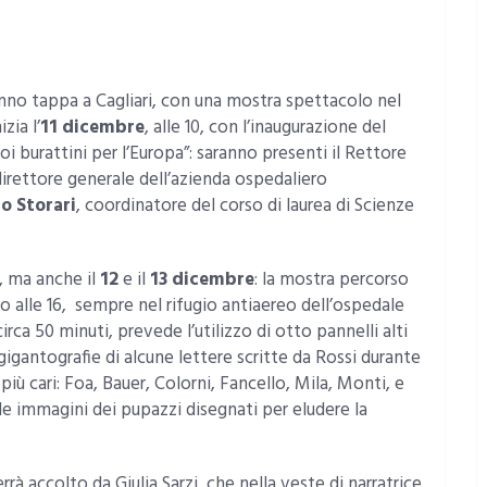
nno tappa a Cagliari, con una mostra spettacolo nel
nizia l’
11 dicembre
, alle 10, con l’inaugurazione del
i burattini per l’Europa”: saranno presenti il Rettore
l direttore generale dell’azienda ospedaliero
o Storari
, coordinatore del corso di laurea di Scienze
, ma anche il
12
e il
13 dicembre
: la mostra percorso
io alle 16, sempre nel rifugio antiaereo dell’ospedale
rca 50 minuti, prevede l’utilizzo di otto pannelli alti
igantografie di alcune lettere scritte da Rossi durante
 più cari: Foa, Bauer, Colorni, Fancello, Mila, Monti, e
i le immagini dei pupazzi disegnati per eludere la
rà accolto da Giulia Sarzi, che nella veste di narratrice