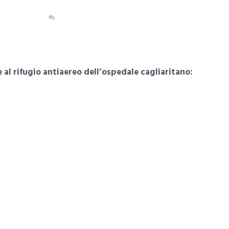
TI E CULTURA
NESSUN COMMENTO
e al rifugio antiaereo dell’ospedale cagliaritano: