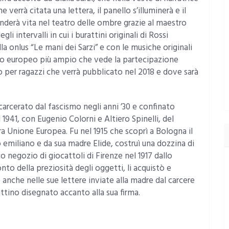
 verrà citata una lettera, il panello s’illuminerà e il
enderà vita nel teatro delle ombre grazie al maestro
i intervalli in cui i burattini originali di Rossi
a onlus “Le mani dei Sarzi” e con le musiche originali
tto europeo più ampio che vede la partecipazione
bro per ragazzi che verrà pubblicato nel 2018 e dove sarà
arcerato dal fascismo negli anni ’30 e confinato
 1941, con Eugenio Colorni e Altiero Spinelli, del
ra Unione Europea. Fu nel 1915 che scoprì a Bologna il
 emiliano e da sua madre Elide, costruì una dozzina di
co negozio di giocattoli di Firenze nel 1917 dallo
to della preziosità degli oggetti, li acquistò e
 anche nelle sue lettere inviate alla madre dal carcere
ttino disegnato accanto alla sua firma.