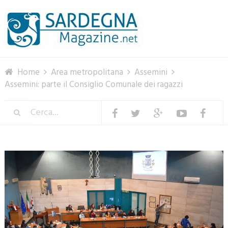
Menu
Home
Area metropolitana
Assemini
Assemini: parte il Consiglio Comunale dei ragazzi