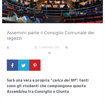
Assemini: parte il Consiglio Comunale dei
ragazzi
LA REDAZIONE
12 MAGGIO 2017
AREA
METROPOLITANA
,
ASSEMINI
NESSUN COMMENTO
Sarà una vera e propria “
carica dei 101
”: tanti
sono gli studenti che compongono questa
Assemblea tra Consiglio e Giunta