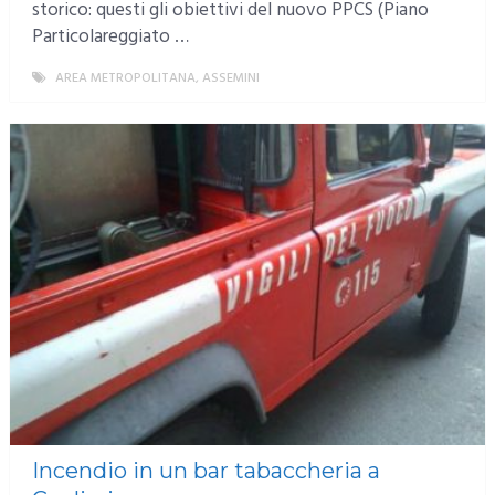
storico: questi gli obiettivi del nuovo PPCS (Piano
Particolareggiato …
AREA METROPOLITANA
,
ASSEMINI
MORE
Incendio in un bar tabaccheria a