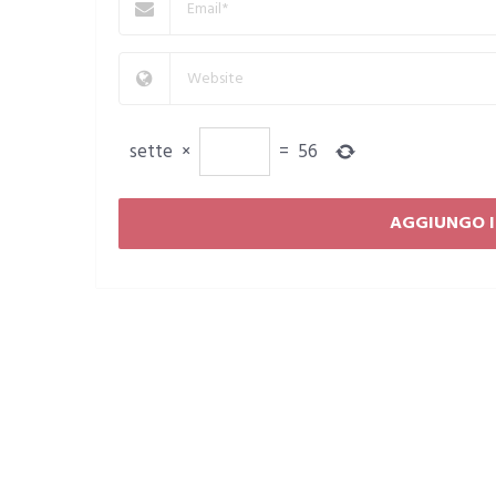
sette
×
=
56