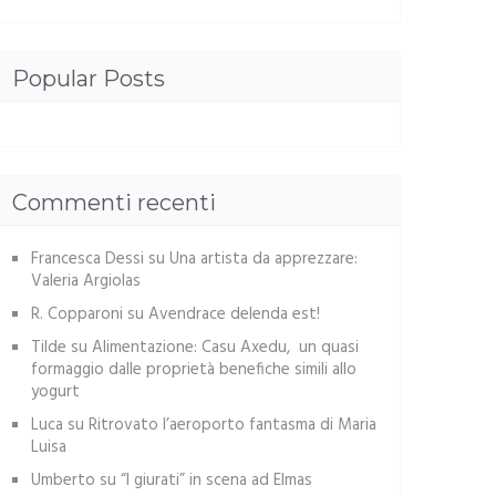
Popular Posts
Commenti recenti
Francesca Dessi
su
Una artista da apprezzare:
Valeria Argiolas
R. Copparoni
su
Avendrace delenda est!
Tilde
su
Alimentazione: Casu Axedu, un quasi
formaggio dalle proprietà benefiche simili allo
yogurt
Luca
su
Ritrovato l’aeroporto fantasma di Maria
Luisa
Umberto
su
“I giurati” in scena ad Elmas