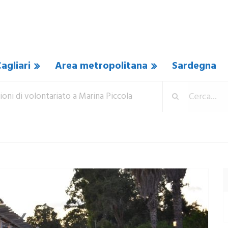
agliari
Area metropolitana
Sardegna
ioni di volontariato a Marina Piccola