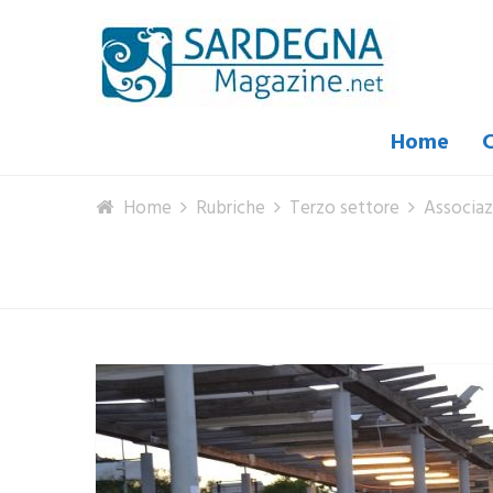
Home
C
Home
Rubriche
Terzo settore
Associaz