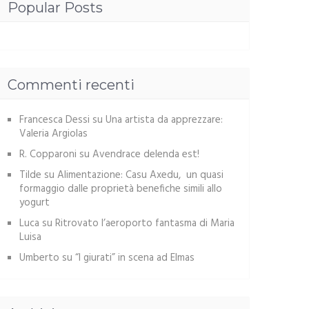
Popular Posts
Commenti recenti
Francesca Dessi
su
Una artista da apprezzare:
Valeria Argiolas
R. Copparoni
su
Avendrace delenda est!
Tilde
su
Alimentazione: Casu Axedu, un quasi
formaggio dalle proprietà benefiche simili allo
yogurt
Luca
su
Ritrovato l’aeroporto fantasma di Maria
Luisa
Umberto
su
“I giurati” in scena ad Elmas