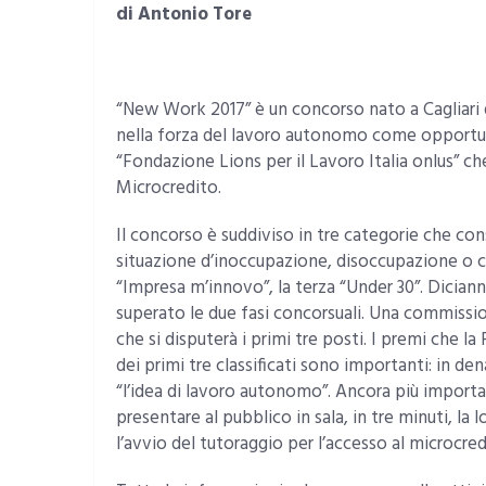
di Antonio Tore
“New Work 2017” è un concorso nato a Cagliari da
nella forza del lavoro autonomo come opportunit
“Fondazione Lions per il Lavoro Italia onlus” che
Microcredito.
Il concorso è suddiviso in tre categorie che co
situazione d’inoccupazione, disoccupazione o cris
“Impresa m’innovo”, la terza “Under 30”. Diciann
superato le due fasi concorsuali. Una commissione
che si disputerà i primi tre posti. I premi che 
dei primi tre classificati sono importanti: in d
“l’idea di lavoro autonomo”. Ancora più important
presentare al pubblico in sala, in tre minuti, la l
l’avvio del tutoraggio per l’accesso al microcred