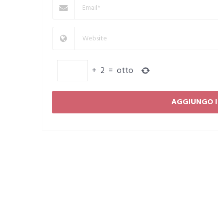
+
2
=
otto