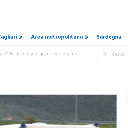
agliari
Area metropolitana
Sardegna
tale 126: un giovane gravissimo e 5 feriti