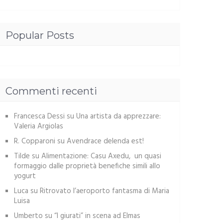
Popular Posts
Commenti recenti
Francesca Dessi
su
Una artista da apprezzare:
Valeria Argiolas
R. Copparoni
su
Avendrace delenda est!
Tilde
su
Alimentazione: Casu Axedu, un quasi
formaggio dalle proprietà benefiche simili allo
yogurt
Luca
su
Ritrovato l’aeroporto fantasma di Maria
Luisa
Umberto
su
“I giurati” in scena ad Elmas