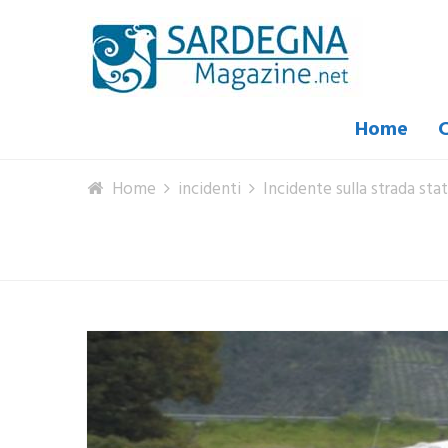
Home
C
Home
incidenti
Incidente sulla strada sta