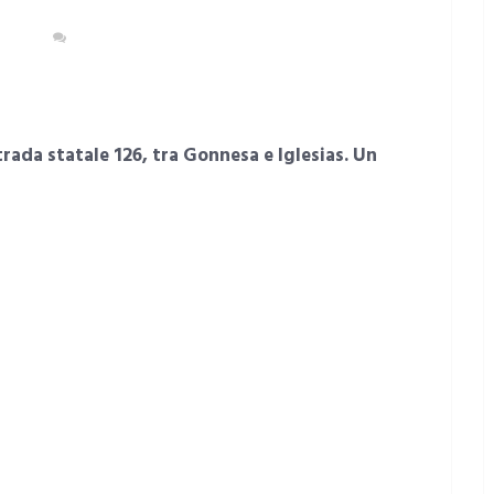
EGNA
NESSUN COMMENTO
strada statale 126, tra Gonnesa e Iglesias. Un