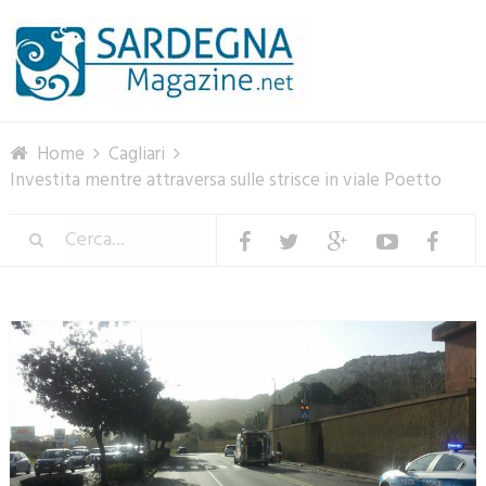
Menu
Home
Cagliari
Investita mentre attraversa sulle strisce in viale Poetto