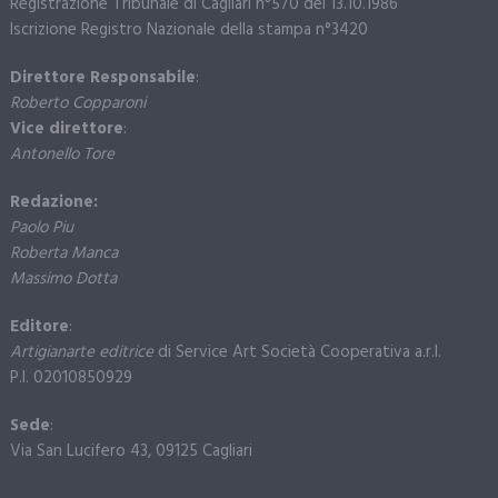
Registrazione Tribunale di Cagliari n°570 del 13.10.1986
Iscrizione Registro Nazionale della stampa n°3420
Direttore Responsabile
:
Roberto Copparoni
Vice direttore
:
Antonello Tore
Redazione:
Paolo Piu
Roberta Manca
Massimo Dotta
Editore
:
Artigianarte editrice
di Service Art Società Cooperativa a.r.l.
P.I. 02010850929
Sede
:
Via San Lucifero 43, 09125 Cagliari