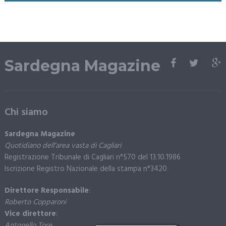
Sardegna Magazine
Chi siamo
Sardegna Magazine
Quotidiano dell’area vasta di Cagliari
Registrazione Tribunale di Cagliari n°570 del 13.10.1986
Iscrizione Registro Nazionale della stampa n°3420
Direttore Responsabile
:
Roberto Copparoni
Vice direttore
:
Antonello Tore