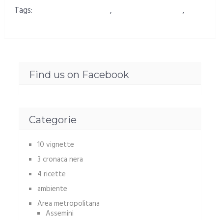
Tags:
Forte di Sant'Ignazio
,
Fortino di Sant'Elia
,
Valorizzare il forte di sant'ignazio
Find us on Facebook
Categorie
10 vignette
3 cronaca nera
4 ricette
ambiente
Area metropolitana
Assemini