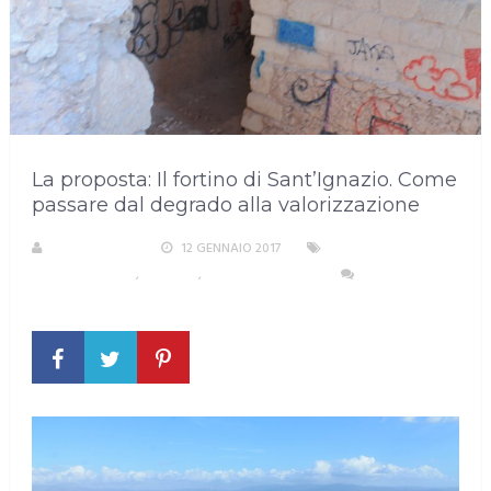
La proposta: Il fortino di Sant’Ignazio. Come
passare dal degrado alla valorizzazione
R. COPPARONI
12 GENNAIO 2017
AREA
METROPOLITANA
,
CAGLIARI
,
EVENTI E CULTURA
NESSUN
COMMENTO