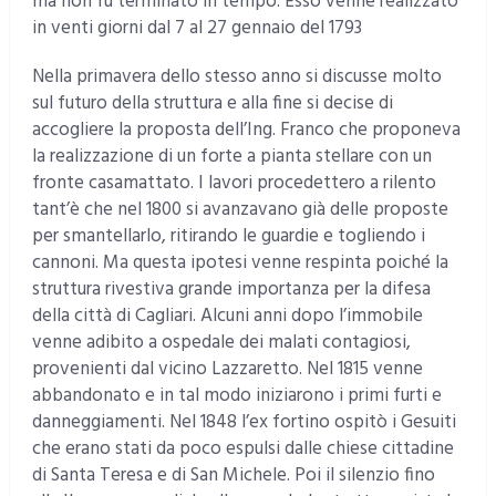
ma non fu terminato in tempo. Esso venne realizzato
in venti giorni dal 7 al 27 gennaio del 1793
Nella primavera dello stesso anno si discusse molto
sul futuro della struttura e alla fine si decise di
accogliere la proposta dell’Ing. Franco che proponeva
la realizzazione di un forte a pianta stellare con un
fronte casamattato. I lavori procedettero a rilento
tant’è che nel 1800 si avanzavano già delle proposte
per smantellarlo, ritirando le guardie e togliendo i
cannoni. Ma questa ipotesi venne respinta poiché la
struttura rivestiva grande importanza per la difesa
della città di Cagliari. Alcuni anni dopo l’immobile
venne adibito a ospedale dei malati contagiosi,
provenienti dal vicino Lazzaretto. Nel 1815 venne
abbandonato e in tal modo iniziarono i primi furti e
danneggiamenti. Nel 1848 l’ex fortino ospitò i Gesuiti
che erano stati da poco espulsi dalle chiese cittadine
di Santa Teresa e di San Michele. Poi il silenzio fino