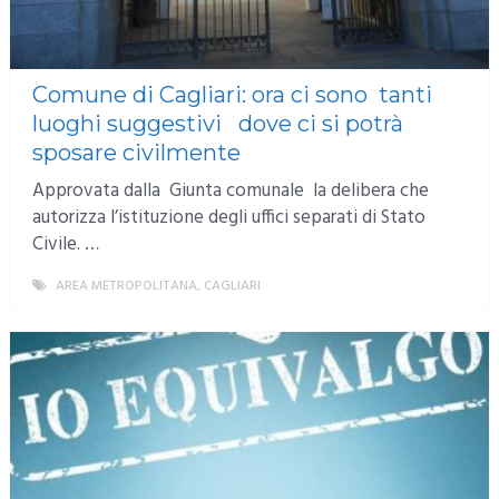
Comune di Cagliari: ora ci sono tanti
luoghi suggestivi dove ci si potrà
sposare civilmente
Approvata dalla Giunta comunale la delibera che
autorizza l’istituzione degli uffici separati di Stato
Civile. …
AREA METROPOLITANA
,
CAGLIARI
MORE