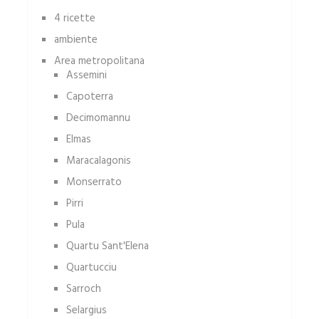
4 ricette
ambiente
Area metropolitana
Assemini
Capoterra
Decimomannu
Elmas
Maracalagonis
Monserrato
Pirri
Pula
Quartu Sant'Elena
Quartucciu
Sarroch
Selargius