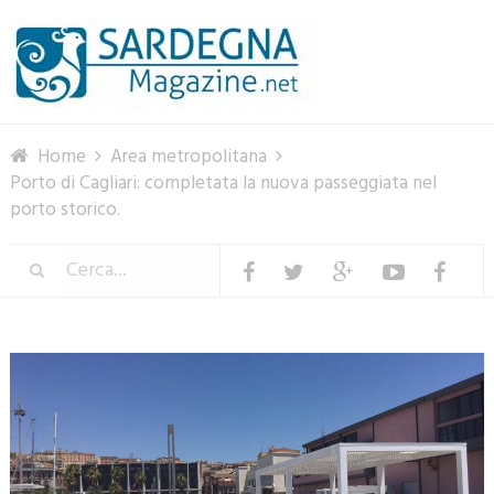
Menu
Home
Area metropolitana
Porto di Cagliari: completata la nuova passeggiata nel
porto storico.