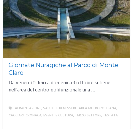
Giornate Nuragiche al Parco di Monte
Claro
Da venerdì 1° fino a domenica 3 ottobre si tiene
nell’area del centro polifunzionale una …
ALIMENTAZIONE, SALUTE E BENESSERE
,
AREA METROPOLITANA
,
CAGLIARI
,
CRONACA
,
EVENTI E CULTURA
,
TERZO SETTORE
,
TESTATA
MORE