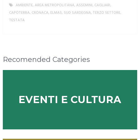
AMBIENTE
,
AREA METROPOLITANA
,
ASSEMINI
,
CAGLIARI
,
CAPOTERRA
,
CRONACA
,
ELMAS
,
SUD SARDEGNA
,
TERZO SETTORE
,
TESTATA
MORE
Recomended Categories
EVENTI E CULTURA