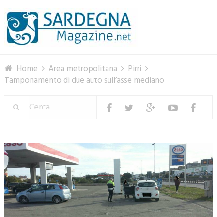
Menu
Home
Area metropolitana
Pirri
Tamponamento di due auto sull’asse mediano