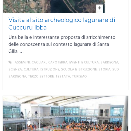
Visita al sito archeologico lagunare di
Cuccuru Ibba
Una bella e interessante proposta di arricchimento
delle conoscenza sul contesto lagunare di Santa
Gilla. …
ASSEMINI
,
CAGLIARI
,
CAPOTERRA
,
EVENTI E CULTURA
,
SARDEGNA
,
SCIENZA, CULTURA, ISTRUZIONE
,
SCUOLA E ISTRUZIONE
,
STORIA
,
SUD
SARDEGNA
,
TERZO SETTORE
,
TESTATA
,
TURISMO
MORE