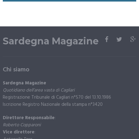
Sardegna Magazine
Chi siamo
Sardegna Magazine
Quotidiano dell’area vasta di Cagliari
Registrazione Tribunale di Cagliari n°570 del 13.10.1986
Iscrizione Registro Nazionale della stampa n°3420
Direttore Responsabile
:
Roberto Copparoni
Vice direttore
: