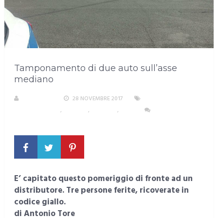
Tamponamento di due auto sull’asse
mediano
REDAZIONE
28 NOVEMBRE 2017
AREA
METROPOLITANA
,
CAGLIARI
,
CRONACA
,
PIRRI
NESSUN
COMMENTO
E’ capitato questo pomeriggio di fronte ad un
distributore. Tre persone ferite, ricoverate in
codice giallo.
di Antonio Tore