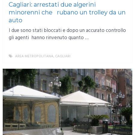
Cagliari: arrestati due algerini
minorenni che rubano un trolley da un
auto
I due sono stati bloccati e dopo un accurato controllo
gli agenti hanno rinvenuto quanto …
AREA METROPOLITANA
,
CAGLIARI
MORE