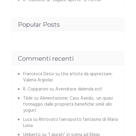
8° edizione di “Lagune aperte” a Tortolì
Popular Posts
Commenti recenti
Francesca Dessi
su
Una artista da apprezzare:
Valeria Argiolas
R. Copparoni
su
Avendrace delenda est!
Tilde
su
Alimentazione: Casu Axedu, un quasi
formaggio dalle proprietà benefiche simili allo
yogurt
Luca
su
Ritrovato l’aeroporto fantasma di Maria
Luisa
Umberto
su
“I giurati” in scena ad Elmas