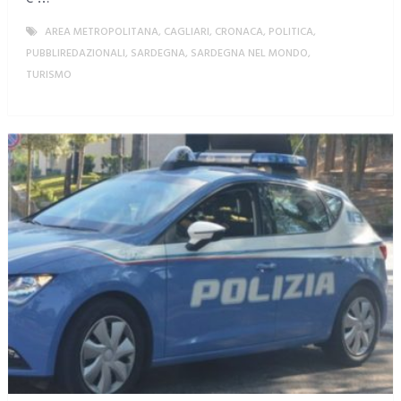
AREA METROPOLITANA
,
CAGLIARI
,
CRONACA
,
POLITICA
,
PUBBLIREDAZIONALI
,
SARDEGNA
,
SARDEGNA NEL MONDO
,
TURISMO
MORE